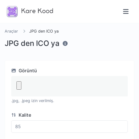
Araçlar
JPG den ICO ya
JPG den ICO ya
Görüntü
.jpg, .jpeg izin verilmiş.
Kalite